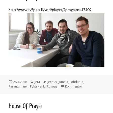
http://www.tv7plus.fi/vod/player/?program=47402
Julkaistu
28.3.2016
Kirjoittaja
JPM
Avainsanat
Jeesus
,
Jumala
,
Lohdutus
,
Parantuminen
,
Pyhä Henki
,
Rukous
Kommentoi
House Of Prayer