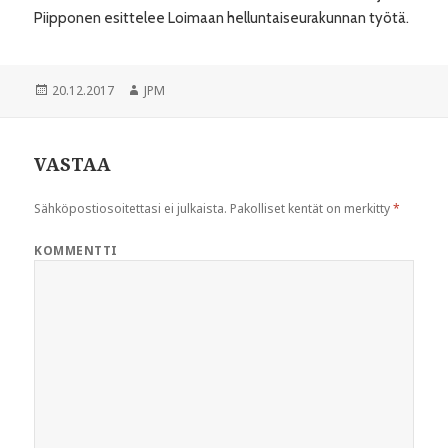
Piipponen esittelee Loimaan helluntaiseurakunnan työtä.
Julkaistu
20.12.2017
Kirjoittaja
JPM
VASTAA
Sähköpostiosoitettasi ei julkaista.
Pakolliset kentät on merkitty
*
KOMMENTTI