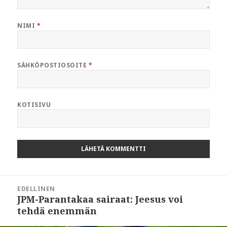
NIMI
*
SÄHKÖPOSTIOSOITE
*
KOTISIVU
Artikkelien
EDELLINEN
Selaus
JPM-Parantakaa sairaat: Jeesus voi
Edellinen
tehdä enemmän
artikkeli: