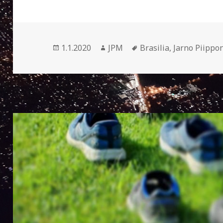
Julkaistu
1.1.2020
Kirjoittaja
JPM
Avainsanat
Brasilia
,
Jarno Piippo