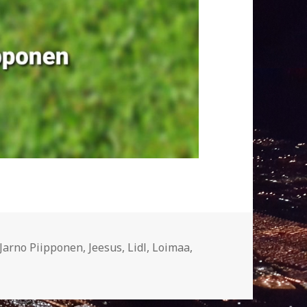
Jarno Piipponen
,
Jeesus
,
Lidl
,
Loimaa
,