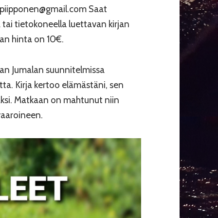
no.piipponen@gmail.com Saat
 tai tietokoneella luettavan kirjan
jan hinta on 10€.
maan Jumalan suunnitelmissa
ta. Kirja kertoo elämästäni, sen
ksi. Matkaan on mahtunut niin
vaaroineen.