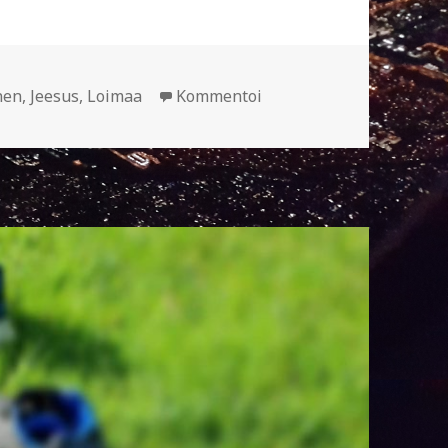
nen
,
Jeesus
,
Loimaa
Kommentoi