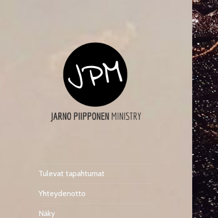
Tulevat tapahtumat
Yhteydenotto
Näky