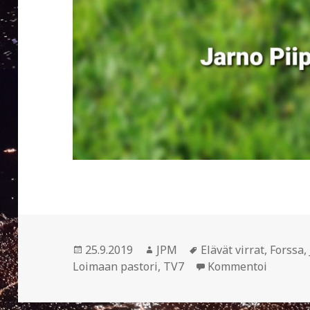
Julkaistu
25.9.2019
Kirjoittaja
JPM
Avainsanat
Elävät virrat
,
Forssa
,
Loimaan pastori
,
TV7
Kommentoi