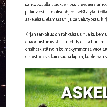
sähköpostilla tilauksen osoitteeseen jar
paluuviestillä maksuohjeet sekä älylaitteilla
askeleista, elämästäni ja palvelutyöstä. Kir
Kirjan tarkoitus on rohkaista sinua kulke
epäonnistumisista ja erehdyksistä huolimat
ensihetkistä noin kolmekymmentä vuotiaa
onnistumisia kuin suuria kipuja, kuoleman 