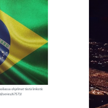
liassa ohjelmat tästä linkistä:
od/series/67573/